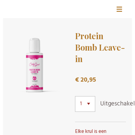
CURLS BY MANDY
Ga
direct
naar
Protein
de
hoofdinhoud
Bomb Leave-
in
€ 20,95
Uitgeschake
Elke krul is een