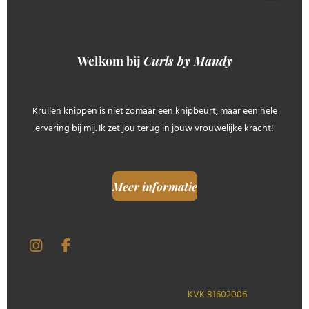
Welkom bij
Curls by Mandy
Krullen knippen is niet zomaar een knipbeurt, maar een hele
ervaring bij mij. Ik zet jou terug in jouw vrouwelijke kracht!
Meer informatie
I
F
n
a
s
c
t
e
KVK 81602006
a
b