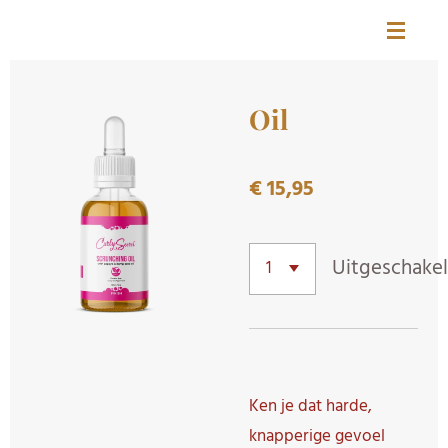
CURLS BY MANDY
Ga
direct
naar
Oil
de
hoofdinhoud
€ 15,95
Uitgeschake
Ken je dat harde,
knapperige gevoel