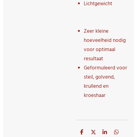
Lichtgewicht
Zeer kleine
hoeveelheid nodig
voor optimaal
resultaat
Geformuleerd voor
steil, golvend,
krullend en
kroeshaar
D
D
S
D