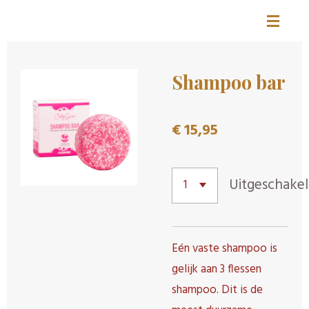
CURLS BY MANDY
Ga
direct
naar
Shampoo bar
de
hoofdinhoud
€ 15,95
Uitgeschake
Eén vaste shampoo is
gelijk aan 3 flessen
shampoo.
Dit is de